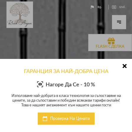
Bg.
Usd.
FLASH СДЕЛКА
ГАРАНЦИЯ ЗА НАЙ-ДОБРА ЦЕНА
Нагоре Да Се - 10 %
е на
Използваме най-добрата в класа технология за съпоставяне на
Изп
йн!
цените, за да съпоставим и победим всякакви тарифи онлайн!
це
Това е нашият ангажимент към нашите ценни гости
Проверка На Цената