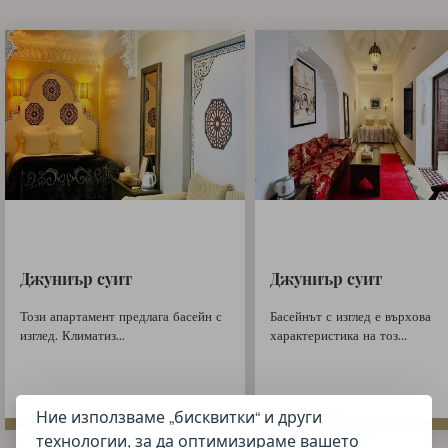
Джуниър суит
Джуниър суит
Този апартамент предлага басейн с
Басейнът с изглед е върхова
изглед. Климатиз...
характеристика на тоз...
Ние използваме „бисквитки“ и други
технологии, за да оптимизираме вашето
Прочетете още
Прочетете още