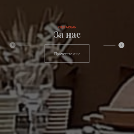
RIAD ARGAN
За нас
‹
›
Прочетете още